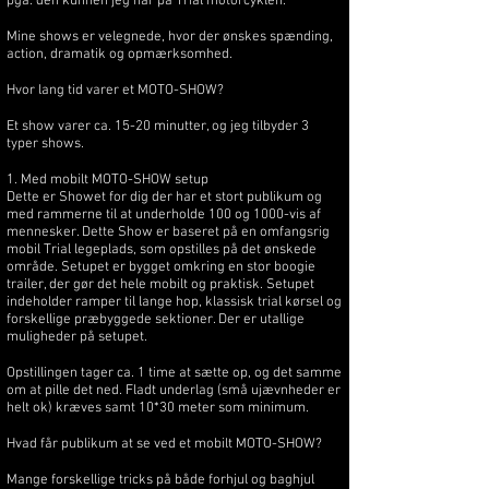
pga. den kunnen jeg har på Trial motorcyklen.
Mine shows er velegnede, hvor der ønskes spænding,
action, dramatik og opmærksomhed.
Hvor lang tid varer et MOTO-SHOW?
Et show varer ca. 15-20 minutter, og jeg tilbyder 3
typer shows.
1. Med mobilt MOTO-SHOW setup
Dette er Showet for dig der har et stort publikum og
med rammerne til at underholde 100 og 1000-vis af
mennesker. Dette Show er baseret på en omfangsrig
mobil Trial legeplads, som opstilles på det ønskede
område. Setupet er bygget omkring en stor boogie
trailer, der gør det hele mobilt og praktisk. Setupet
indeholder ramper til lange hop, klassisk trial kørsel og
forskellige præbyggede sektioner. Der er utallige
muligheder på setupet.
Opstillingen tager ca. 1 time at sætte op, og det samme
om at pille det ned. Fladt underlag (små ujævnheder er
helt ok) kræves samt 10*30 meter som minimum.
Hvad får publikum at se ved et mobilt MOTO-SHOW?
Mange forskellige tricks på både forhjul og baghjul