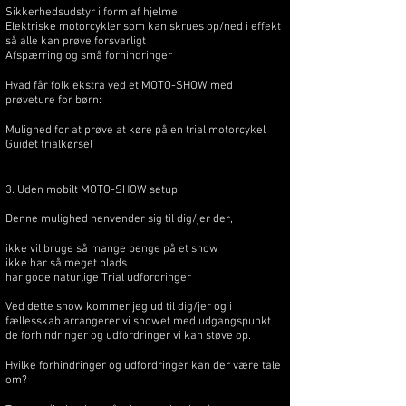
Sikkerhedsudstyr i form af hjelme
Elektriske motorcykler som kan skrues op/ned i effekt
så alle kan prøve forsvarligt
Afspærring og små forhindringer
Hvad får folk ekstra ved et MOTO-SHOW med
prøveture for børn:
Mulighed for at prøve at køre på en trial motorcykel
Guidet trialkørsel
3. Uden mobilt MOTO-SHOW setup:
Denne mulighed henvender sig til dig/jer der,
ikke vil bruge så mange penge på et show
ikke har så meget plads
har gode naturlige Trial udfordringer
Ved dette show kommer jeg ud til dig/jer og i
fællesskab arrangerer vi showet med udgangspunkt i
de forhindringer og udfordringer vi kan støve op.
Hvilke forhindringer og udfordringer kan der være tale
om?