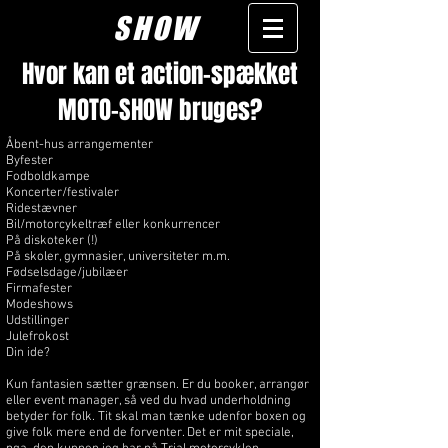
SHOW
Hvor kan et action-spækket
MOTO-SHOW bruges?
Åbent-hus arrangementer
Byfester
Fodboldkampe
Koncerter/festivaler
Ridestævner
Bil/motorcykeltræf eller konkurrencer
På diskoteker (!)
På skoler, gymnasier, universiteter m.m.
Fødselsdage/jubilæer
Firmafester
Modeshows
Udstillinger
Julefrokost
Din ide?
Kun fantasien sætter grænsen. Er du booker, arrangør
eller event manager, så ved du hvad underholdning
betyder for folk. Tit skal man tænke udenfor boxen og
give folk mere end de forventer. Det er mit speciale,