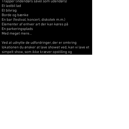
Trapper (indendørs såvel som udendørs)
Et lastbil lad
Et bilvrag
Borde og bænke
En bar (festival, koncert, diskotek m.m.)
Elementer af enhver art der kan køres på
En parkeringsplads
Med meget mere…
Ved at udnytte de udfordringer, der er omkring
lokationen du ønsker at lave showet ved, kan vi lave et
simpelt show, som ikke kræver opstilling og
nedrivning. Ved dette show vil jeg anbefale, at vi
intensiverer showet ved at skabe nogle situationer
hvor folk på tæt hold kan mærke hvor meget kontrol
jeg har over motorcyklen.
Hvad får publikum at se ved shows uden mobilt MOTO-
SHOW setup?
Forskellige tricks på både forhjul og baghjul
Benyttelse af de naturlige forhindringer hvor jeg
improviserer i mine forskellige tricks
Spektakulær og overbevisende kørsel tæt på folk, der
giver dem et sug i maven og oplevelser de sent vil
glemme
Alt er improviseret ved disse shows, og derfor vil det
være forskelligt fra sted til sted