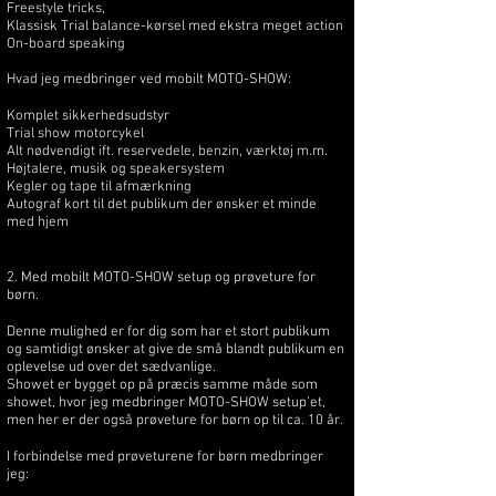
Freestyle tricks,
Klassisk Trial balance-kørsel med ekstra meget action
On-board speaking
Hvad jeg medbringer ved mobilt MOTO-SHOW:
Komplet sikkerhedsudstyr
Trial show motorcykel
Alt nødvendigt ift. reservedele, benzin, værktøj m.m.
Højtalere, musik og speakersystem
Kegler og tape til afmærkning
Autograf kort til det publikum der ønsker et minde
med hjem
2. Med mobilt MOTO-SHOW setup og prøveture for
børn.
Denne mulighed er for dig som har et stort publikum
og samtidigt ønsker at give de små blandt publikum en
oplevelse ud over det sædvanlige.
Showet er bygget op på præcis samme måde som
showet, hvor jeg medbringer MOTO-SHOW setup’et,
men her er der også prøveture for børn op til ca. 10 år.
I forbindelse med prøveturene for børn medbringer
jeg: